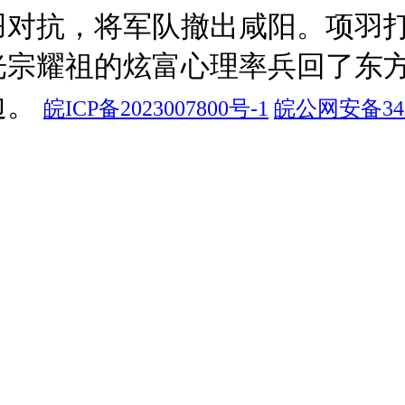
羽对抗，将军队撤出咸阳。项羽
光宗耀祖的炫富心理率兵回了东
边。
皖ICP备2023007800号-1
皖公网安备3415